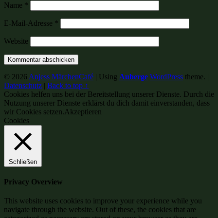
Name
*
E-Mail-Adresse
*
Website
© 2026
Anjess MärchenCafé
|
Using
Auberge
WordPress
theme.
|
Datenschutz
|
Back to top ↑
Cookies helfen uns bei der Bereitstellung unserer Dienste. Durch die
Nutzung unserer Dienste erklärst du dich damit einverstanden, dass
wir Cookies setzen.
Akzeptieren
Cookies
Schließen
Privacy Overview
This website uses cookies to improve your experience while you
navigate through the website. Out of these, the cookies that are