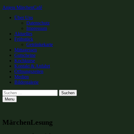
Anjess MärchenCafé
Primary
Über Uns
Datenschutz
Menu
Impressum
Aktuelles
Frühstück
Getränkekarte
Mittagessen
Gutscheine
Kochkurse
Kontakt & Anfahrt
Öffnungszeiten
Medien
Bildergalerie
Search
Suchen
nach:
Menu
MärchenLesung