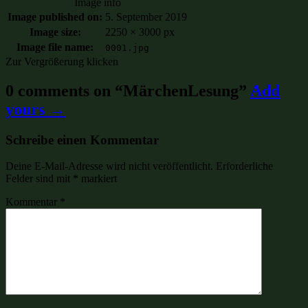
Image info
Image published on:
5. September 2019
Image size:
2250 × 3000 px
Image file name:
0001.jpg
Zur Vergrößerung klicken
0 comments on “
MärchenLesung
”
Add
yours →
Schreibe einen Kommentar
Deine E-Mail-Adresse wird nicht veröffentlicht.
Erforderliche
Felder sind mit
*
markiert
Kommentar
*