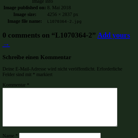
Image info
Image published on:
8. Mai 2018
Image size:
4256 × 2837 px
Image file name:
L1070364-2.jpg
0 comments on “
L1070364-2
”
Add yours
→
Schreibe einen Kommentar
Deine E-Mail-Adresse wird nicht veröffentlicht.
Erforderliche
Felder sind mit
*
markiert
Kommentar
*
Name
*