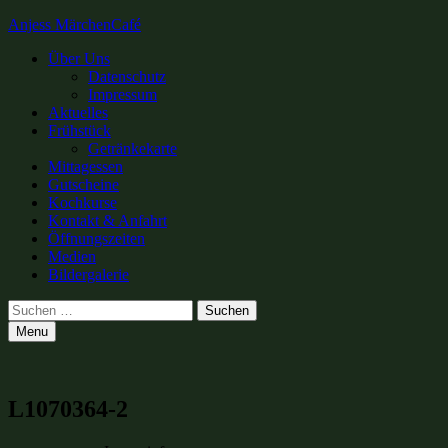
Anjess MärchenCafé
Primary
Über Uns
Datenschutz
Menu
Impressum
Aktuelles
Frühstück
Getränkekarte
Mittagessen
Gutscheine
Kochkurse
Kontakt & Anfahrt
Öffnungszeiten
Medien
Bildergalerie
Search
Suchen
nach:
Menu
L1070364-2