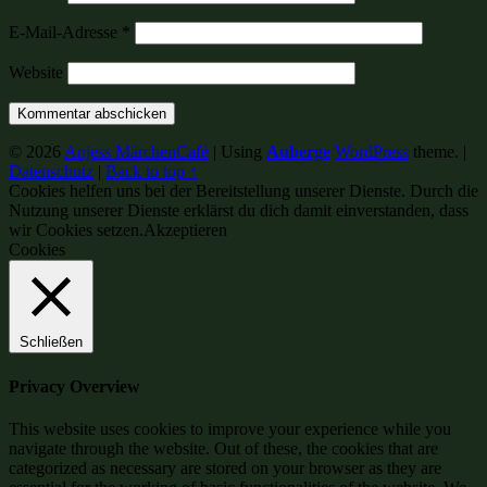
E-Mail-Adresse
*
Website
© 2026
Anjess MärchenCafé
|
Using
Auberge
WordPress
theme.
|
Datenschutz
|
Back to top ↑
Cookies helfen uns bei der Bereitstellung unserer Dienste. Durch die
Nutzung unserer Dienste erklärst du dich damit einverstanden, dass
wir Cookies setzen.
Akzeptieren
Cookies
Schließen
Privacy Overview
This website uses cookies to improve your experience while you
navigate through the website. Out of these, the cookies that are
categorized as necessary are stored on your browser as they are