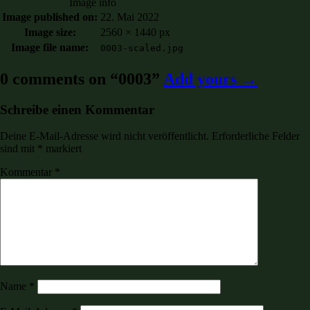
Image info
Image published on:
22. Mai 2022
Image size:
2560 × 1440 px
Image file name:
0003-scaled.jpg
0 comments on “
0003
”
Add yours →
Schreibe einen Kommentar
Deine E-Mail-Adresse wird nicht veröffentlicht.
Erforderliche Felder
sind mit
*
markiert
Kommentar
*
Name
*