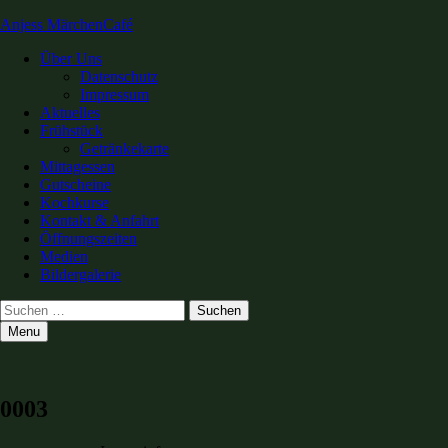
Anjess MärchenCafé
Primary
Über Uns
Datenschutz
Menu
Impressum
Aktuelles
Frühstück
Getränkekarte
Mittagessen
Gutscheine
Kochkurse
Kontakt & Anfahrt
Öffnungszeiten
Medien
Bildergalerie
Search
Suchen
nach:
Menu
0003