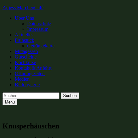
Anjess MärchenCafé
Primary
Über Uns
Datenschutz
Menu
Impressum
Aktuelles
Frühstück
Getränkekarte
Mittagessen
Gutscheine
Kochkurse
Kontakt & Anfahrt
Öffnungszeiten
Medien
Bildergalerie
Search
Suchen
nach:
Menu
Knusperhäuschen