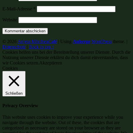
E-Mail-Adresse
*
Website
© 2026
Anjess MärchenCafé
|
Using
Auberge
WordPress
theme.
|
Datenschutz
|
Back to top ↑
Cookies helfen uns bei der Bereitstellung unserer Dienste. Durch die
Nutzung unserer Dienste erklärst du dich damit einverstanden, dass
wir Cookies setzen.
Akzeptieren
Cookies
Schließen
Privacy Overview
This website uses cookies to improve your experience while you
navigate through the website. Out of these, the cookies that are
categorized as necessary are stored on your browser as they are