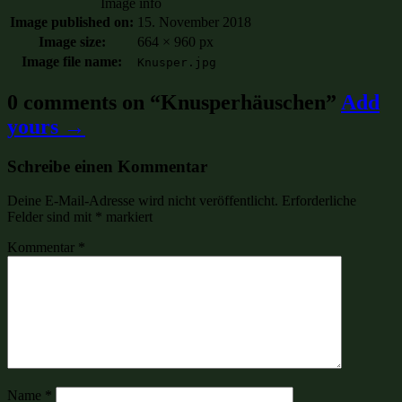
Image info
Image published on:
15. November 2018
Image size:
664 × 960 px
Image file name:
Knusper.jpg
0 comments on “
Knusperhäuschen
”
Add
yours →
Schreibe einen Kommentar
Deine E-Mail-Adresse wird nicht veröffentlicht.
Erforderliche
Felder sind mit
*
markiert
Kommentar
*
Name
*