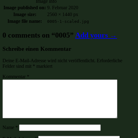
Image info
Image published on:
9. Februar 2020
Image size:
2560 × 1440 px
Image file name:
0005-1-scaled.jpg
0 comments on “
0005
”
Add yours →
Schreibe einen Kommentar
Deine E-Mail-Adresse wird nicht veröffentlicht.
Erforderliche
Felder sind mit
*
markiert
Kommentar
*
Name
*