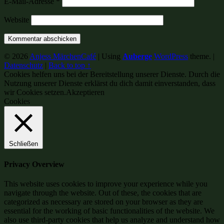
E-Mail-Adresse
*
Website
© 2026
Anjess MärchenCafé
|
Using
Auberge
WordPress
theme.
|
Datenschutz
|
Back to top ↑
Cookies helfen uns bei der Bereitstellung unserer Dienste. Durch die
Nutzung unserer Dienste erklärst du dich damit einverstanden, dass
wir Cookies setzen.
Akzeptieren
Cookies
Schließen
Privacy Overview
This website uses cookies to improve your experience while you
navigate through the website. Out of these, the cookies that are
categorized as necessary are stored on your browser as they are
essential for the working of basic functionalities of the website. We
also use third-party cookies that help us analyze and understand how