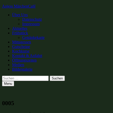
Anjess MärchenCafé
Primary
Über Uns
Datenschutz
Menu
Impressum
Aktuelles
Frühstück
Getränkekarte
Mittagessen
Gutscheine
Kochkurse
Kontakt & Anfahrt
Öffnungszeiten
Medien
Bildergalerie
Search
Suchen
nach:
Menu
0005