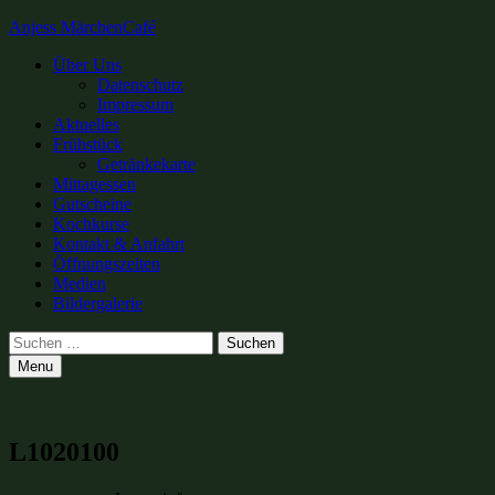
Anjess MärchenCafé
Primary
Über Uns
Datenschutz
Menu
Impressum
Aktuelles
Frühstück
Getränkekarte
Mittagessen
Gutscheine
Kochkurse
Kontakt & Anfahrt
Öffnungszeiten
Medien
Bildergalerie
Search
Suchen
nach:
Menu
L1020100