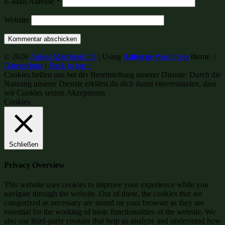
E-Mail-Adresse
*
Website
© 2026
Anjess MärchenCafé
|
Using
Auberge
WordPress
theme.
|
Datenschutz
|
Back to top ↑
Cookies helfen uns bei der Bereitstellung unserer Dienste. Durch die
Nutzung unserer Dienste erklärst du dich damit einverstanden, dass
wir Cookies setzen.
Akzeptieren
Cookies
Schließen
Privacy Overview
This website uses cookies to improve your experience while you
navigate through the website. Out of these, the cookies that are
categorized as necessary are stored on your browser as they are
essential for the working of basic functionalities of the website. We
also use third-party cookies that help us analyze and understand how