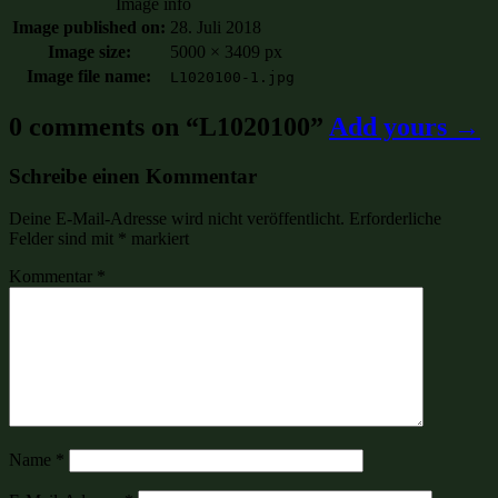
Image info
Image published on:
28. Juli 2018
Image size:
5000 × 3409 px
Image file name:
L1020100-1.jpg
0 comments on “
L1020100
”
Add yours →
Schreibe einen Kommentar
Deine E-Mail-Adresse wird nicht veröffentlicht.
Erforderliche
Felder sind mit
*
markiert
Kommentar
*
Name
*