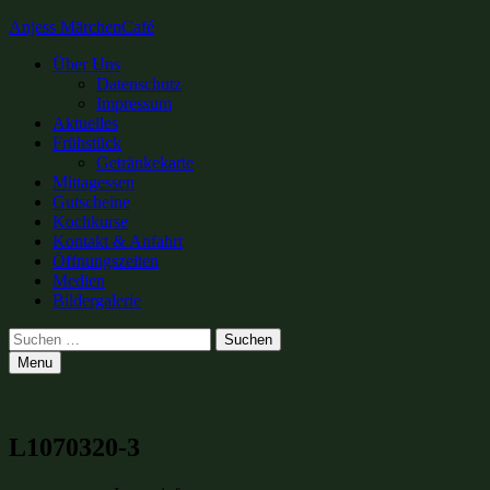
Anjess MärchenCafé
Primary
Über Uns
Datenschutz
Menu
Impressum
Aktuelles
Frühstück
Getränkekarte
Mittagessen
Gutscheine
Kochkurse
Kontakt & Anfahrt
Öffnungszeiten
Medien
Bildergalerie
Search
Suchen
nach:
Menu
L1070320-3