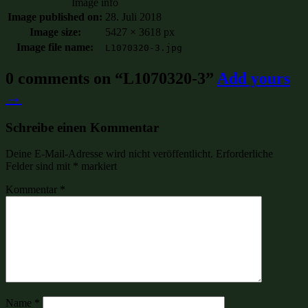
Image info
Image published on:
28. Juli 2018
Image size:
5427 × 3618 px
Image file name:
L1070320-3.jpg
0 comments on “
L1070320-3
”
Add yours
→
Schreibe einen Kommentar
Deine E-Mail-Adresse wird nicht veröffentlicht.
Erforderliche
Felder sind mit
*
markiert
Kommentar
*
Name
*