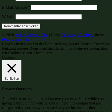
E-Mail-Adresse
*
Website
© 2026
Anjess MärchenCafé
|
Using
Auberge
WordPress
theme.
|
Datenschutz
|
Back to top ↑
Cookies helfen uns bei der Bereitstellung unserer Dienste. Durch die
Nutzung unserer Dienste erklärst du dich damit einverstanden, dass
wir Cookies setzen.
Akzeptieren
Cookies
Schließen
Privacy Overview
This website uses cookies to improve your experience while you
navigate through the website. Out of these, the cookies that are
categorized as necessary are stored on your browser as they are