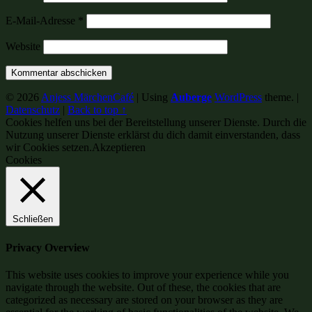
E-Mail-Adresse
*
Website
© 2026
Anjess MärchenCafé
|
Using
Auberge
WordPress
theme.
|
Datenschutz
|
Back to top ↑
Cookies helfen uns bei der Bereitstellung unserer Dienste. Durch die
Nutzung unserer Dienste erklärst du dich damit einverstanden, dass
wir Cookies setzen.
Akzeptieren
Cookies
Schließen
Privacy Overview
This website uses cookies to improve your experience while you
navigate through the website. Out of these, the cookies that are
categorized as necessary are stored on your browser as they are