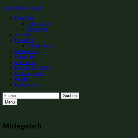
Anjess MärchenCafé
Primary
Über Uns
Datenschutz
Menu
Impressum
Aktuelles
Frühstück
Getränkekarte
Mittagessen
Gutscheine
Kochkurse
Kontakt & Anfahrt
Öffnungszeiten
Medien
Bildergalerie
Search
Suchen
nach:
Menu
Mittagstisch