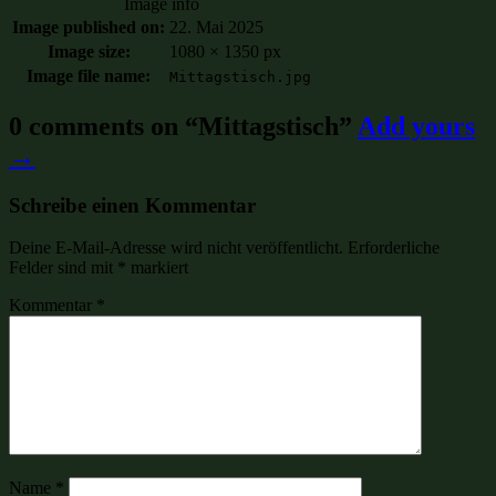
Image info
Image published on:
22. Mai 2025
Image size:
1080 × 1350 px
Image file name:
Mittagstisch.jpg
0 comments on “
Mittagstisch
”
Add yours
→
Schreibe einen Kommentar
Deine E-Mail-Adresse wird nicht veröffentlicht.
Erforderliche
Felder sind mit
*
markiert
Kommentar
*
Name
*