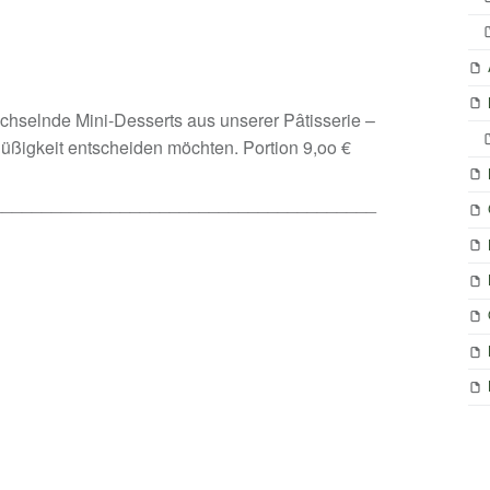
echselnde Mini-Desserts aus unserer Pâtisserie –
ne Süßigkeit entscheiden möchten. Portion 9,oo €
_______________________________________