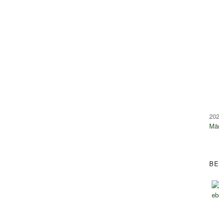
20
Mä
BE