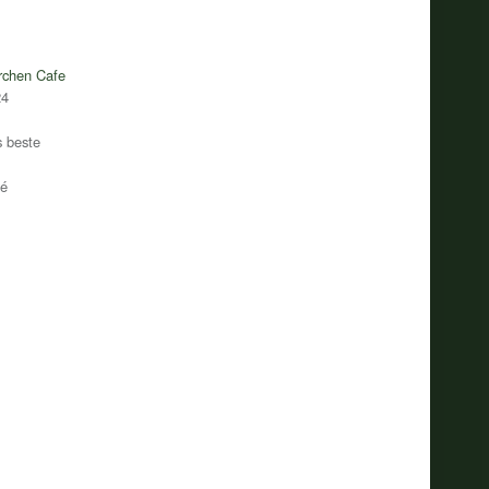
chen Cafe
24
 beste
fé
Restaurant Guru