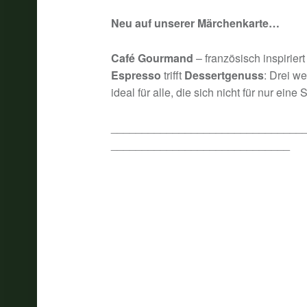
Neu auf unserer Märchenkarte…
Café Gourmand
– französisch inspiriert
Espresso
trifft
Dessertgenuss
: Drei w
ideal für alle, die sich nicht für nur ei
_______________________________
_____________________________