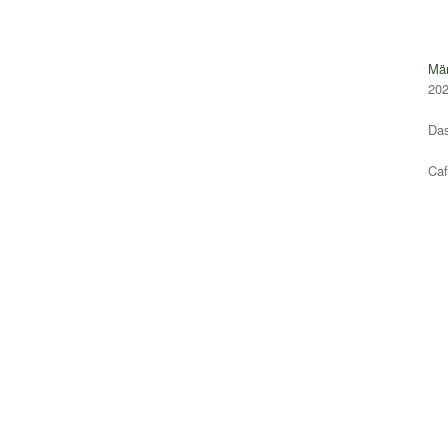
Mär
20
Das
Ca