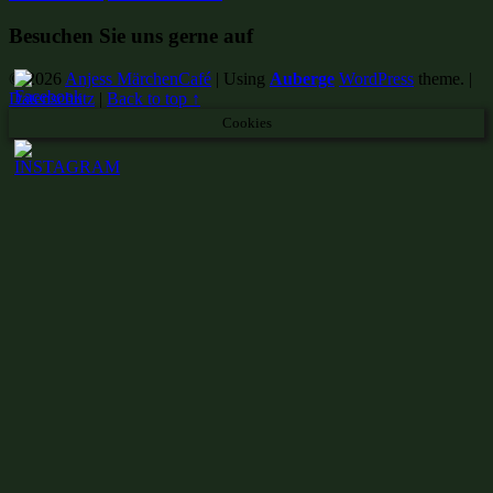
Besuchen Sie uns gerne auf
© 2026
Anjess MärchenCafé
|
Using
Auberge
WordPress
theme.
|
Datenschutz
|
Back to top ↑
Cookies