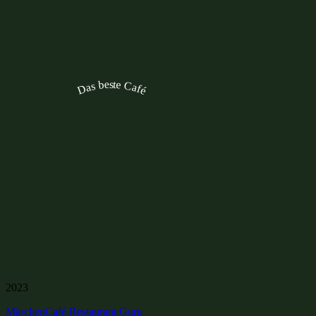
Das beste Café
2023
MärchenCafé
Restaurant Guru