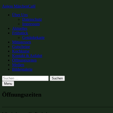
Anjess MärchenCafé
Primary
Über Uns
Datenschutz
Menu
Impressum
Aktuelles
Frühstück
Getränkekarte
Mittagessen
Gutscheine
Kochkurse
Kontakt & Anfahrt
Öffnungszeiten
Medien
Bildergalerie
Search
Suchen
nach:
Menu
Öffnungszeiten
_______________________________________________________