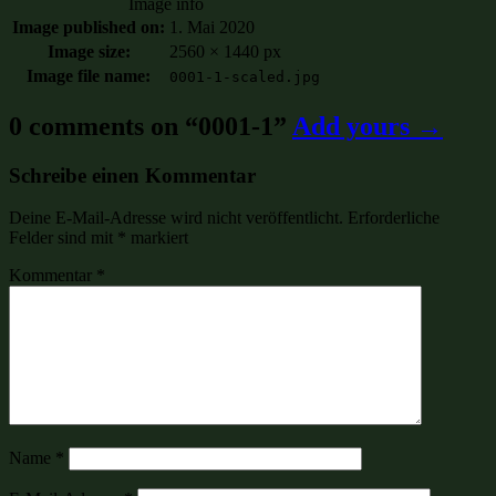
Image info
Image published on:
1. Mai 2020
Image size:
2560 × 1440 px
Image file name:
0001-1-scaled.jpg
0 comments on “
0001-1
”
Add yours →
Schreibe einen Kommentar
Deine E-Mail-Adresse wird nicht veröffentlicht.
Erforderliche
Felder sind mit
*
markiert
Kommentar
*
Name
*