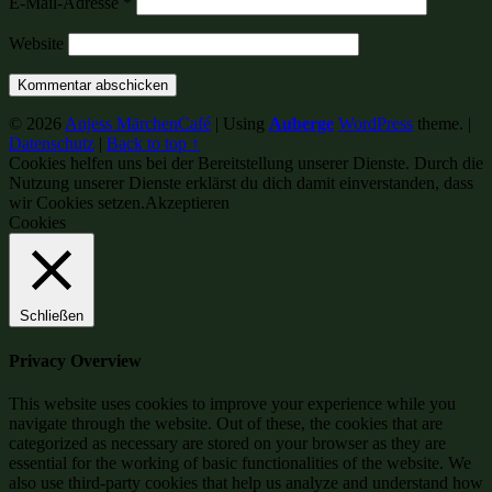
E-Mail-Adresse
*
Website
© 2026
Anjess MärchenCafé
|
Using
Auberge
WordPress
theme.
|
Datenschutz
|
Back to top ↑
Cookies helfen uns bei der Bereitstellung unserer Dienste. Durch die
Nutzung unserer Dienste erklärst du dich damit einverstanden, dass
wir Cookies setzen.
Akzeptieren
Cookies
Schließen
Privacy Overview
This website uses cookies to improve your experience while you
navigate through the website. Out of these, the cookies that are
categorized as necessary are stored on your browser as they are
essential for the working of basic functionalities of the website. We
also use third-party cookies that help us analyze and understand how