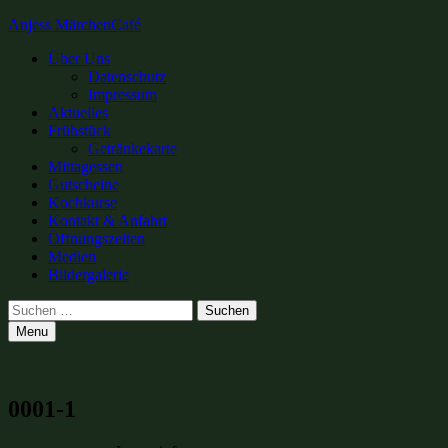
Anjess MärchenCafé
Primary
Über Uns
Datenschutz
Menu
Impressum
Aktuelles
Frühstück
Getränkekarte
Mittagessen
Gutscheine
Kochkurse
Kontakt & Anfahrt
Öffnungszeiten
Medien
Bildergalerie
Search
Suchen
nach:
Menu
0001-1