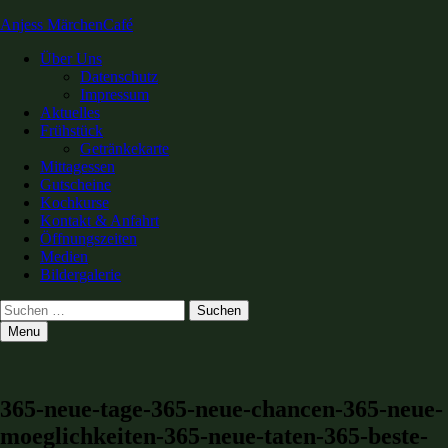
Anjess MärchenCafé
Primary
Über Uns
Datenschutz
Menu
Impressum
Aktuelles
Frühstück
Getränkekarte
Mittagessen
Gutscheine
Kochkurse
Kontakt & Anfahrt
Öffnungszeiten
Medien
Bildergalerie
Search
Suchen
nach:
Menu
365-neue-tage-365-neue-chancen-365-neue-
moeglichkeiten-365-neue-taten-365-beste-