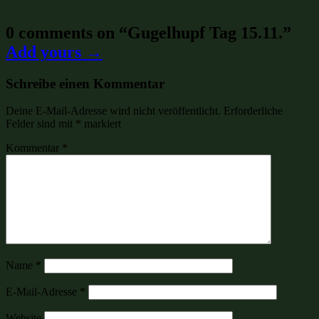
0 comments on “
Gugelhupf Tag 15.11.
”
Add yours →
Schreibe einen Kommentar
Deine E-Mail-Adresse wird nicht veröffentlicht.
Erforderliche
Felder sind mit
*
markiert
Kommentar
*
Name
*
E-Mail-Adresse
*
Website