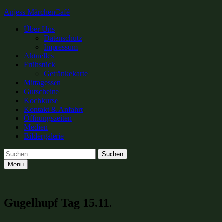
Anjess MärchenCafé
Primary
Über Uns
Datenschutz
Menu
Impressum
Aktuelles
Frühstück
Getränkekarte
Mittagessen
Gutscheine
Kochkurse
Kontakt & Anfahrt
Öffnungszeiten
Medien
Bildergalerie
Search
Suchen
nach:
Menu
Gugelhupf Tag 15.11.