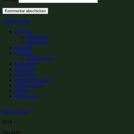
Sidebar
Toggle sidebar
Über Uns
Datenschutz
Impressum
Aktuelles
Frühstück
Getränkekarte
Mittagessen
Gutscheine
Kochkurse
Kontakt & Anfahrt
Öffnungszeiten
Medien
Bildergalerie
Märchen Cafe
2024
Das beste