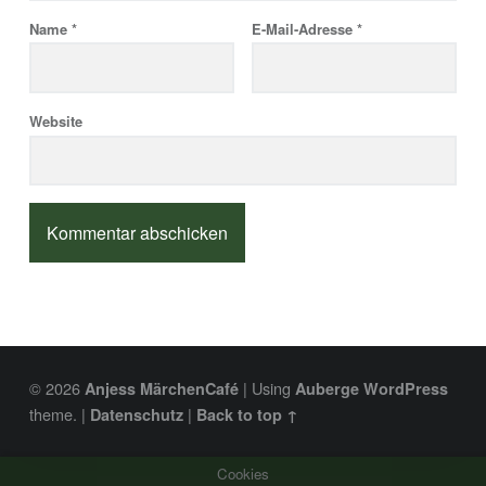
Name
*
E-Mail-Adresse
*
Website
© 2026
|
Using
Anjess MärchenCafé
Auberge
WordPress
theme.
|
|
Datenschutz
Back to top ↑
Cookies