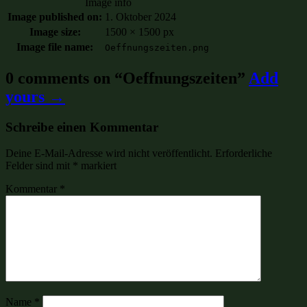
Image info
Image published on:
1. Oktober 2024
Image size:
1500 × 1500 px
Image file name:
Oeffnungszeiten.png
0 comments on “
Oeffnungszeiten
”
Add
yours →
Schreibe einen Kommentar
Deine E-Mail-Adresse wird nicht veröffentlicht.
Erforderliche
Felder sind mit
*
markiert
Kommentar
*
Name
*