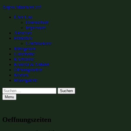
Anjess MärchenCafé
Primary
Über Uns
Datenschutz
Menu
Impressum
Aktuelles
Frühstück
Getränkekarte
Mittagessen
Gutscheine
Kochkurse
Kontakt & Anfahrt
Öffnungszeiten
Medien
Bildergalerie
Search
Suchen
nach:
Menu
Oeffnungszeiten