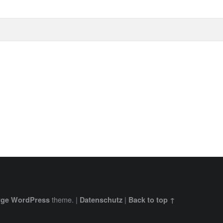
theme.
|
|
rge
WordPress
Datenschutz
Back to top ↑