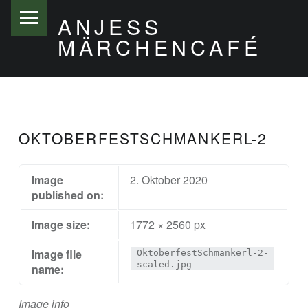
PRIMARY MENU
ANJESS
MÄRCHENCAFÉ
OKTOBERFESTSCHMANKERL-2
Image
2. Oktober 2020
published on:
Image size:
1772 × 2560 px
Image file
OktoberfestSchmankerl-2-
scaled.jpg
name:
Image info