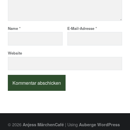
Name
*
E-Mail-Adresse
*
Website
© 2026
|
Using
Anjess MärchenCafé
Auberge
WordPress