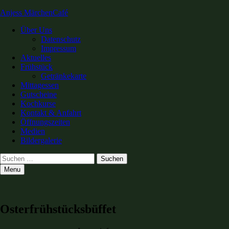
Anjess MärchenCafé
Primary
Über Uns
Datenschutz
Menu
Impressum
Aktuelles
Frühstück
Getränkekarte
Mittagessen
Gutscheine
Kochkurse
Kontakt & Anfahrt
Öffnungszeiten
Medien
Bildergalerie
Search
Suchen
nach:
Menu
Osterfrühstücksbüffet