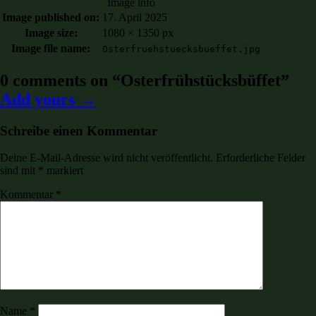
Image info
Image published on:
17. April 2025
Image size:
1080 × 1350 px
Image file name:
Osterfruehstuecksbueffet.jpg
0 comments on “
Osterfrühstücksbüffet
”
Add yours →
Schreibe einen Kommentar
Deine E-Mail-Adresse wird nicht veröffentlicht.
Erforderliche Felder
sind mit
*
markiert
Kommentar
*
Name
*