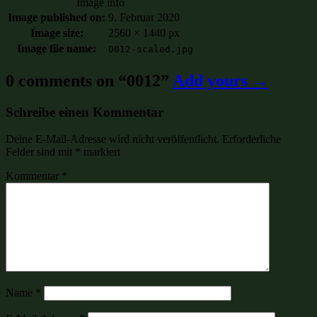
Image info
Image published on:
9. Februar 2020
Image size:
2560 × 1440 px
Image file name:
0012-scaled.jpg
0 comments on “
0012
”
Add yours →
Schreibe einen Kommentar
Deine E-Mail-Adresse wird nicht veröffentlicht.
Erforderliche
Felder sind mit
*
markiert
Kommentar
*
Name
*