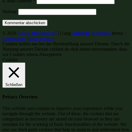
E-Mail-Adresse
*
Website
© 2026
Anjess MärchenCafé
|
Using
Auberge
WordPress
theme.
|
Datenschutz
|
Back to top ↑
Cookies helfen uns bei der Bereitstellung unserer Dienste. Durch die
Nutzung unserer Dienste erklärst du dich damit einverstanden, dass
wir Cookies setzen.
Akzeptieren
Cookies
Schließen
Privacy Overview
This website uses cookies to improve your experience while you
navigate through the website. Out of these, the cookies that are
categorized as necessary are stored on your browser as they are
essential for the working of basic functionalities of the website. We
also use third-party cookies that help us analyze and understand how