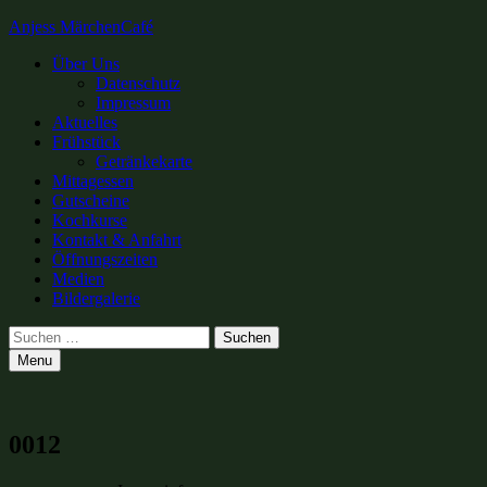
Anjess MärchenCafé
Primary
Über Uns
Datenschutz
Menu
Impressum
Aktuelles
Frühstück
Getränkekarte
Mittagessen
Gutscheine
Kochkurse
Kontakt & Anfahrt
Öffnungszeiten
Medien
Bildergalerie
Search
Suchen
nach:
Menu
0012