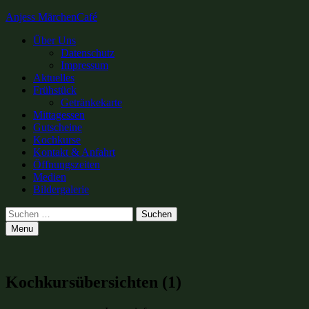
Anjess MärchenCafé
Primary
Über Uns
Datenschutz
Menu
Impressum
Aktuelles
Frühstück
Getränkekarte
Mittagessen
Gutscheine
Kochkurse
Kontakt & Anfahrt
Öffnungszeiten
Medien
Bildergalerie
Search
Suchen
nach:
Menu
Kochkursübersichten (1)