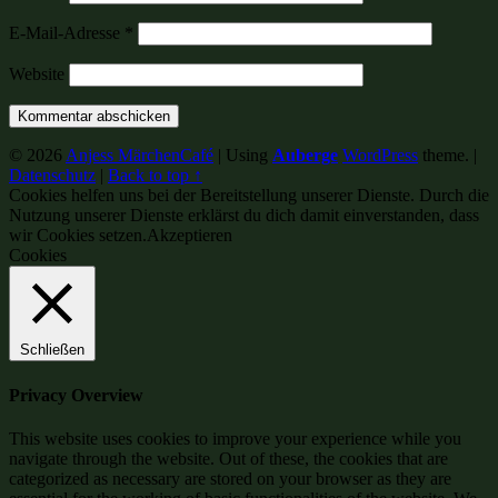
E-Mail-Adresse
*
Website
© 2026
Anjess MärchenCafé
|
Using
Auberge
WordPress
theme.
|
Datenschutz
|
Back to top ↑
Cookies helfen uns bei der Bereitstellung unserer Dienste. Durch die
Nutzung unserer Dienste erklärst du dich damit einverstanden, dass
wir Cookies setzen.
Akzeptieren
Cookies
Schließen
Privacy Overview
This website uses cookies to improve your experience while you
navigate through the website. Out of these, the cookies that are
categorized as necessary are stored on your browser as they are