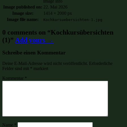
Image info
Image published on:
22. Mai 2026
Image size:
1414 × 2000 px
Image file name:
Kochkursuebersichten-1.jpg
0 comments on “
Kochkursübersichten
(1)
”
Add yours →
Schreibe einen Kommentar
Deine E-Mail-Adresse wird nicht veröffentlicht.
Erforderliche
Felder sind mit
*
markiert
Kommentar
*
Name
*