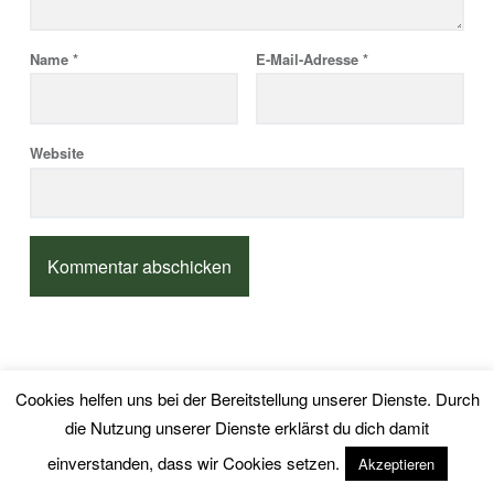
Name
*
E-Mail-Adresse
*
Website
Cookies helfen uns bei der Bereitstellung unserer Dienste. Durch
© 2026
|
Using
Anjess MärchenCafé
Auberge
WordPress
die Nutzung unserer Dienste erklärst du dich damit
theme.
|
|
Datenschutz
Back to top ↑
einverstanden, dass wir Cookies setzen.
Akzeptieren