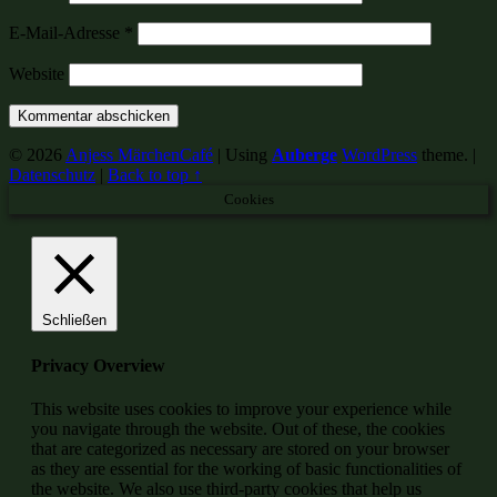
E-Mail-Adresse
*
Website
© 2026
Anjess MärchenCafé
|
Using
Auberge
WordPress
theme.
|
Datenschutz
|
Back to top ↑
Cookies
Schließen
Privacy Overview
This website uses cookies to improve your experience while
you navigate through the website. Out of these, the cookies
that are categorized as necessary are stored on your browser
as they are essential for the working of basic functionalities of
the website. We also use third-party cookies that help us