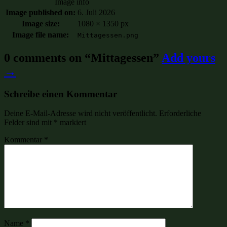
Image info
Image published on:
6. Juli 2026
Image size:
1080 × 1350 px
Image file name:
Mittagessen.png
0 comments on “
Mittagessen
”
Add yours
→
Schreibe einen Kommentar
Deine E-Mail-Adresse wird nicht veröffentlicht.
Erforderliche
Felder sind mit
*
markiert
Kommentar
*
Name
*