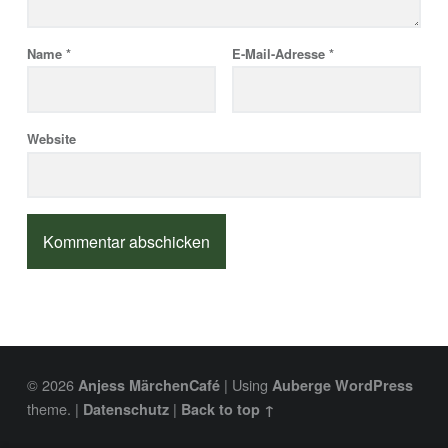
Name
*
E-Mail-Adresse
*
Website
© 2026
|
Using
Anjess MärchenCafé
Auberge
WordPress
theme.
|
|
Datenschutz
Back to top ↑