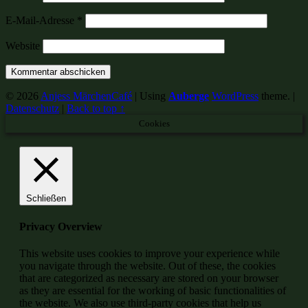
E-Mail-Adresse
*
Website
© 2026
Anjess MärchenCafé
|
Using
Auberge
WordPress
theme.
|
Datenschutz
|
Back to top ↑
Cookies
Schließen
Privacy Overview
This website uses cookies to improve your experience while
you navigate through the website. Out of these, the cookies
that are categorized as necessary are stored on your browser
as they are essential for the working of basic functionalities of
the website. We also use third-party cookies that help us