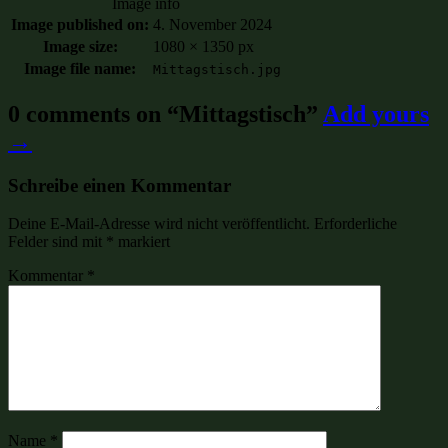
Image info
Image published on:
4. November 2024
Image size:
1080 × 1350 px
Image file name:
Mittagstisch.jpg
0 comments on “
Mittagstisch
”
Add yours
→
Schreibe einen Kommentar
Deine E-Mail-Adresse wird nicht veröffentlicht.
Erforderliche
Felder sind mit
*
markiert
Kommentar
*
Name
*