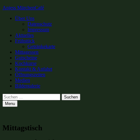
Anjess MärchenCafé
Primary
Über Uns
Datenschutz
Menu
Impressum
Aktuelles
Frühstück
Getränkekarte
Mittagessen
Gutscheine
Kochkurse
Kontakt & Anfahrt
Öffnungszeiten
Medien
Bildergalerie
Search
Suchen
nach:
Menu
Mittagstisch