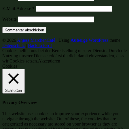
E-Mail-Adresse
*
Website
© 2026
Anjess MärchenCafé
|
Using
Auberge
WordPress
theme.
|
Datenschutz
|
Back to top ↑
Cookies helfen uns bei der Bereitstellung unserer Dienste. Durch die
Nutzung unserer Dienste erklärst du dich damit einverstanden, dass
wir Cookies setzen.
Akzeptieren
Cookies
Schließen
Privacy Overview
This website uses cookies to improve your experience while you
navigate through the website. Out of these, the cookies that are
categorized as necessary are stored on your browser as they are