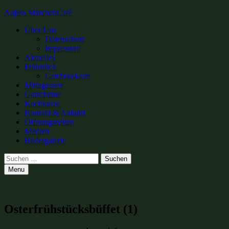
Anjess MärchenCafé
Primary
Über Uns
Datenschutz
Menu
Impressum
Aktuelles
Frühstück
Getränkekarte
Mittagessen
Gutscheine
Kochkurse
Kontakt & Anfahrt
Öffnungszeiten
Medien
Bildergalerie
Search
Suchen
nach:
Menu
Osterfrühstücksbüffet (1)