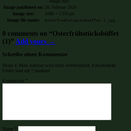
Image info
Image published on:
26. Februar 2026
Image size:
1080 × 1350 px
Image file name:
Osterfruehstuecksbueffet-1.jpg
0 comments on “
Osterfrühstücksbüffet
(1)
”
Add yours →
Schreibe einen Kommentar
Deine E-Mail-Adresse wird nicht veröffentlicht.
Erforderliche
Felder sind mit
*
markiert
Kommentar
*
Name
*