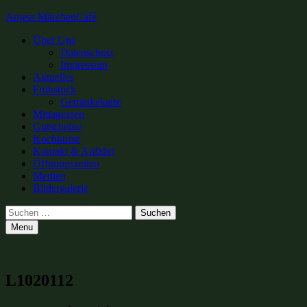
Anjess MärchenCafé
Primary
Über Uns
Datenschutz
Menu
Impressum
Aktuelles
Frühstück
Getränkekarte
Mittagessen
Gutscheine
Kochkurse
Kontakt & Anfahrt
Öffnungszeiten
Medien
Bildergalerie
Search
Suchen
nach:
Menu
L1020112