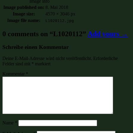
Image info
Image published on:
8. Mai 2018
Image size:
4570 × 3046 px
Image file name:
L1020112.jpg
0 comments on “
L1020112
”
Add yours →
Schreibe einen Kommentar
Deine E-Mail-Adresse wird nicht veröffentlicht.
Erforderliche
Felder sind mit
*
markiert
Kommentar
*
Name
*