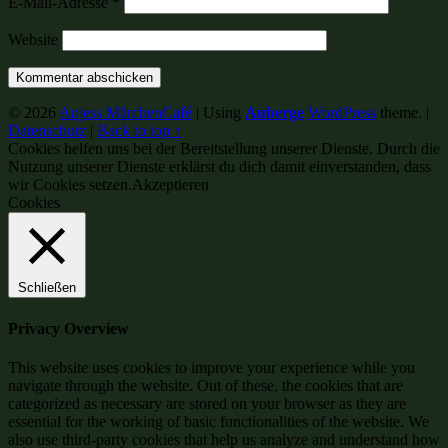
E-Mail-Adresse
*
Website
© 2026
Anjess MärchenCafé
|
Using
Auberge
WordPress
theme.
|
Datenschutz
|
Back to top ↑
Cookies helfen uns bei der Bereitstellung unserer Dienste. Durch die
Nutzung unserer Dienste erklärst du dich damit einverstanden, dass
wir Cookies setzen.
Akzeptieren
Cookies
Schließen
Privacy Overview
This website uses cookies to improve your experience while you
navigate through the website. Out of these, the cookies that are
categorized as necessary are stored on your browser as they are
essential for the working of basic functionalities of the website. We
also use third-party cookies that help us analyze and understand how